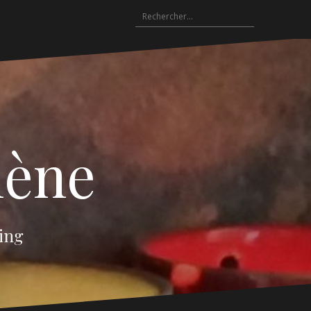
Rechercher :
lène
oing